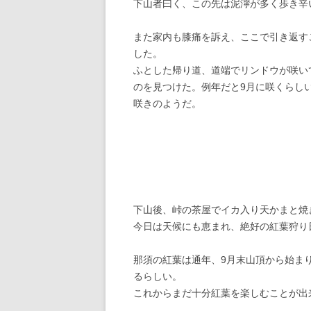
下山者曰く、この先は泥濘が多く歩き辛
また家内も膝痛を訴え、ここで引き返す
した。
ふとした帰り道、道端でリンドウが咲い
のを見つけた。例年だと9月に咲くらし
咲きのようだ。
下山後、峠の茶屋でイカ入り天かまと焼
今日は天候にも恵まれ、絶好の紅葉狩り
那須の紅葉は通年、9月末山頂から始ま
るらしい。
これからまだ十分紅葉を楽しむことが出