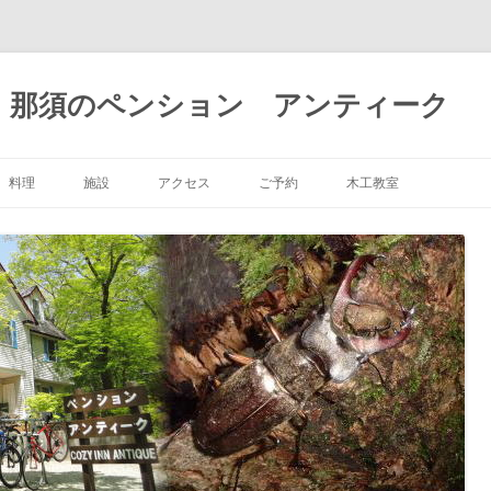
 那須のペンション アンティーク
コ
ン
料理
施設
アクセス
ご予約
木工教室
テ
ン
ツ
施設
アクセス（車）
木工教室
へ
ス
キ
リスマスカップルプラ
客室
アクセス（電車）
木工教室 空席情報
ッ
プ
お風呂
景色満喫1泊朝食付プ
バリア情報
休みプラン