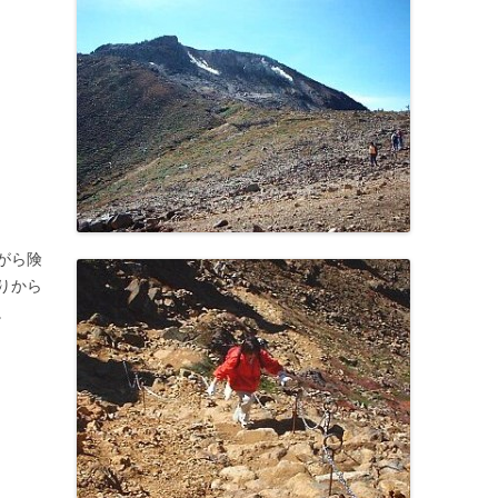
がら険
りから
。