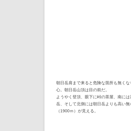
朝日岳肩まで来ると危険な箇所も無くな
心。朝日岳山頂は目の前だ。
ようやく登頂、眼下に峠の茶屋、南には
岳、そして北側には朝日岳よりも高い無
（1900ｍ）が見える。