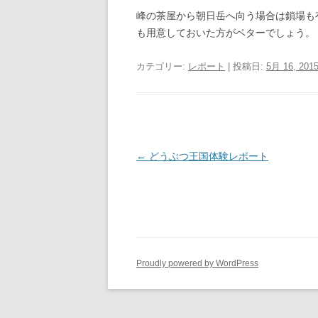
峰の茶屋から朝日岳へ向う場合は鎖場も
も用意しておいた方がベターでしょう。
カテゴリー:
レポート
| 投稿日:
5月 16, 201
投
←
どうぶつ王国体験レポート
稿
ナ
ビ
ゲ
ー
Proudly powered by WordPress
シ
ョ
ン