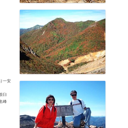
り一安
茶臼
名峰