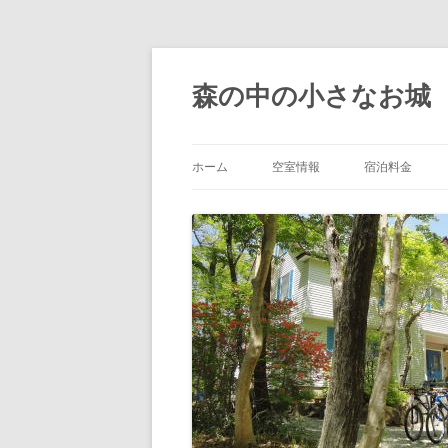
森の中の小さなお城
ホーム
空室情報
宿泊料金
宿泊料金
1泊朝食付ク
ン
冬季限定！雪
ラン
卒業旅行・春