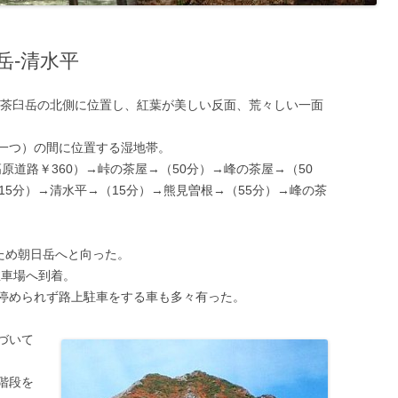
岳-清水平
つ。茶臼岳の北側に位置し、紅葉が美しい反面、荒々しい一面
一つ）の間に位置する湿地帯。
原道路￥360）→峠の茶屋→（50分）→峰の茶屋→（50
15分）→清水平→（15分）→熊見曽根→（55分）→峰の茶
ため朝日岳へと向った。
駐車場へ到着。
停められず路上駐車をする車も多々有った。
づいて
階段を