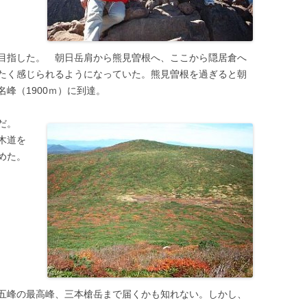
目指した。 朝日岳肩から熊見曽根へ、ここから隠居倉へ
たく感じられるようになっていた。熊見曽根を過ぎると朝
峰（1900ｍ）に到達。
だ。
木道を
めた。
五峰の最高峰、三本槍岳まで届くかも知れない。しかし、