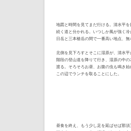
地図と時間を見てまだ行ける。清水平を
続く道と分かれる。いつしか風が強く冷
日岳と三本槍岳の間で一番高い地点、無名
北側を見下ろすとそこに湿原が、清水平
階段の登山道を降りて行き、湿原の中の
渡る。そろそろお昼、お腹の虫も鳴き始
この辺でランチを取ることにした。
昼食を終え、もう少し足を延ばせば那須