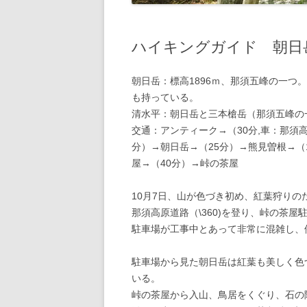
ハイキングガイド 朝日
朝日岳：標高1896ｍ、那須五峰の一
も持っている。
清水平：朝日岳と三本槍岳（那須五峰の
交通：アンティーク→（30分,車：那須高
分）→朝日岳→（25分）→熊見曽根→（
屋→（40分）→峠の茶屋
10月7日、山が色づき初め、紅葉狩りの
那須高原道路（\360)を登り、峠の茶屋
駐車場が工事中とあって非常に混雑し、
駐車場から見た朝日岳は紅葉も美しく色
いる。
峠の茶屋から入山、鳥居をくぐり、石の