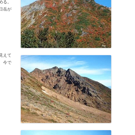
める。
日岳が
見えて
、今で