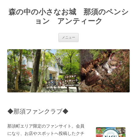
森の中の小さなお城 那須のペンシ
ョン アンティーク
コ
メニュー
ン
テ
ン
ツ
へ
ス
キ
ッ
プ
◆那須ファンクラブ◆
那須町エリア限定のファンサイト。会員
になり、お店やスポットへ投稿したクチ