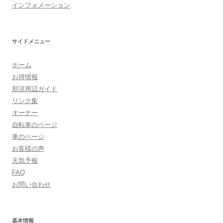
ゲ
インフォメーション
ー
シ
ョ
サイドメニュー
ン
ホーム
お得情報
那須周辺ガイド
リンク集
オーナー
自転車のページ
車のページ
お客様の声
天気予報
FAQ
お問い合わせ
基本情報