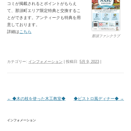
コミが掲載されるとポイントがもらえ
て、那須町エリア限定特典と交換するこ
とができます。アンティークも特典を用
意しております。
詳細は
こちら
那須ファンクラブ
カテゴリー:
インフォメーション
| 投稿日:
5月 9, 2023
|
投
←
◆木の枝を使った木工教室◆
◆ビストロ風ディナー◆
→
稿
ナ
インフォメーション
ビ