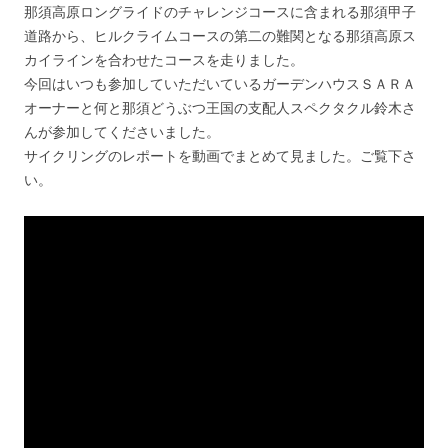
那須高原ロングライドのチャレンジコースに含まれる那須甲子
道路から、ヒルクライムコースの第二の難関となる那須高原ス
カイラインを合わせたコースを走りました。
今回はいつも参加していただいているガーデンハウスＳＡＲＡ
オーナーと何と那須どうぶつ王国の支配人スペクタクル鈴木さ
んが参加してくださいました。
サイクリングのレポートを動画でまとめて見ました。ご覧下さ
い。