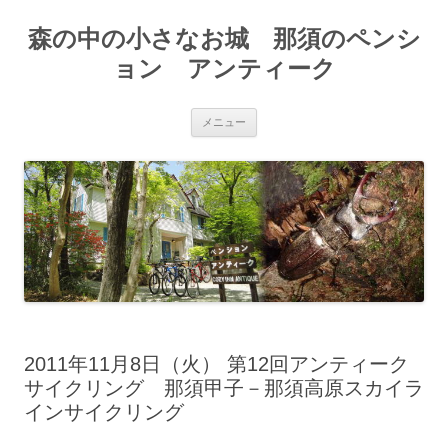
森の中の小さなお城 那須のペンシ
ョン アンティーク
コ
メニュー
ン
テ
ン
ツ
へ
ス
キ
ッ
プ
2011年11月8日（火） 第12回アンティーク
サイクリング 那須甲子－那須高原スカイラ
インサイクリング