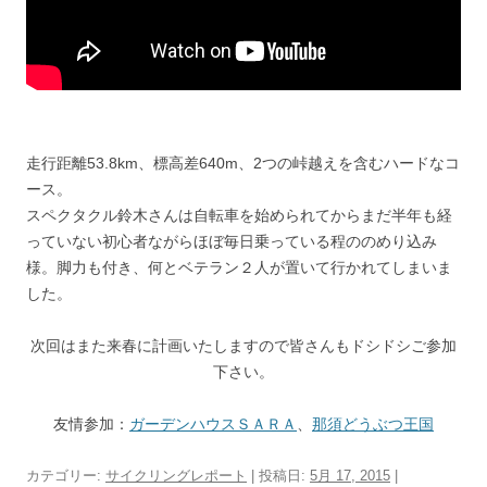
走行距離53.8km、標高差640m、2つの峠越えを含むハードなコ
ース。
スペクタクル鈴木さんは自転車を始められてからまだ半年も経
っていない初心者ながらほぼ毎日乗っている程ののめり込み
様。脚力も付き、何とベテラン２人が置いて行かれてしまいま
した。
次回はまた来春に計画いたしますので皆さんもドシドシご参加
下さい。
友情参加：
ガーデンハウスＳＡＲＡ
、
那須どうぶつ王国
カテゴリー:
サイクリングレポート
| 投稿日:
5月 17, 2015
|