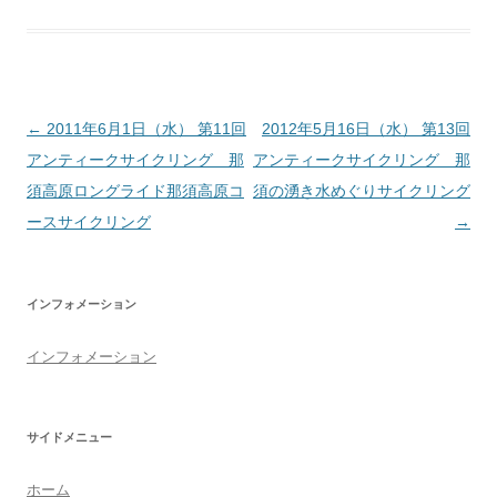
投
←
2011年6月1日（水） 第11回
2012年5月16日（水） 第13回
稿
アンティークサイクリング 那
アンティークサイクリング 那
ナ
須高原ロングライド那須高原コ
須の湧き水めぐりサイクリング
ビ
ースサイクリング
→
ゲ
ー
インフォメーション
シ
ョ
インフォメーション
ン
サイドメニュー
ホーム